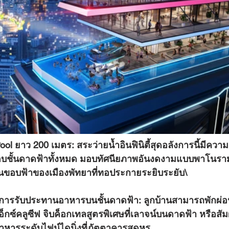
ool ยาว 200 เมตร:
 สระว่ายน้ำอินฟินิตี้สุดอลังการนี้มีควา
บชั้นดาดฟ้าทั้งหมด มอบทัศนียภาพอันงดงามแบบพาโนรา
้นขอบฟ้าของเมืองพัทยาที่ทอประกายระยิบระยับ\
การรับประทานอาหารบนชั้นดาดฟ้า:
 ลูกบ้านสามารถพักผ่อ
อ็กซ์คลูซีฟ จิบค็อกเทลสูตรพิเศษที่เลาจน์บนดาดฟ้า หรือส
ารระดับไฟน์ไดนิ่งที่ภัตตาคารสุดหรู