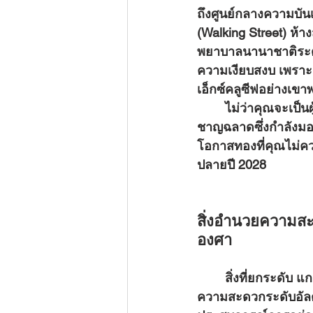
ถึงศูนย์กลางความบันเ
(Walking Street) ห้
พยาบาลนานาชาติระดับเ
ความเงียบสงบ เพราะอ
เอ็กซ์คลูซีฟอย่างเข
	ไม่ว่าคุณจะเป็นผู้ที่แสวงหาไลฟ์สไตล์และบ้านพักตากอากาศสุดตระการตา หรือนักลงทุนที่
ชาญฉลาดซึ่งกำลังม
โอกาสทองที่คุณไม่คว
ปลายปี 2028
สิ่งอำนวยความสะ
องศา
	สิ่งที่ยกระดับ แกรนด์ โซแลร์ โนเบิล ให้เหนือกว่าโครงการอื่นๆ อย่างแท้จริง คือสิ่งอำนวย
ความสะดวกระดับอัลตรา