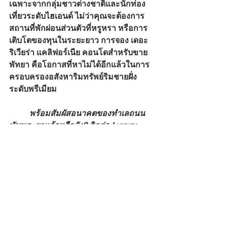
เฉพาะจากกลุ่มชาวต่างชาติและนักท่อง
เที่ยวระดับไฮเอนด์ ไม่ว่าคุณจะต้องการ
สถานที่พักผ่อนส่วนตัวที่หรูหรา หรือการ
เติบโตของทุนในระยะยาว การจอง เดอะ 
ริเวียร่า แคลิฟอร์เนีย คอนโดสำหรับขาย 
พัทยา คือโอกาสที่หาไม่ได้อีกแล้วในการ
ครอบครองอสังหาริมทรัพย์ริมชายฝั่ง
ระดับพรีเมียม
	พร้อมสัมผัสอนาคตของทำเลถนน
ทัพพระยาแล้วหรือยัง? ติดต่อ 
Luxury 
Property Expert
 วันนี้ เพื่อเข้าชมห้อง
ตัวอย่างของโครงการ เดอะ ริเวียร่า 
แคลิฟอร์เนีย พัทยา แบบเป็นส่วนตัว พร้อม
รับคำปรึกษาแบบครบวงจรเกี่ยวกับการ
ลงทุนคอนโดในพัทยา
สอบถามข้อมูลเพิ่มเติม กรุณาติดต่อ:
โทร: 084 585 1894 