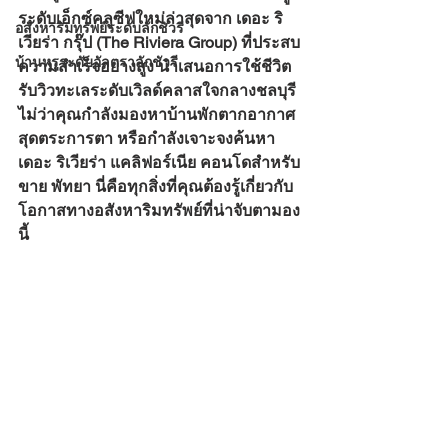
ระดับเอ็กซ์คลูซีฟใหม่ล่าสุดจาก เดอะ ริ
อสังหาริมทรัพย์ระดับลักชัวรี
เวียร่า กรุ๊ป (The Riviera Group) ที่ประสบ
บ้านหรูระดับอัลตราลักชัวรี
ความสำเร็จอย่างสูง นำเสนอการใช้ชีวิต
รับวิวทะเลระดับเวิลด์คลาสใจกลางชลบุรี
ไม่ว่าคุณกำลังมองหาบ้านพักตากอากาศ
สุดตระการตา หรือกำลังเจาะจงค้นหา 
เดอะ ริเวียร่า แคลิฟอร์เนีย คอนโดสำหรับ
ขาย พัทยา นี่คือทุกสิ่งที่คุณต้องรู้เกี่ยวกับ
โอกาสทางอสังหาริมทรัพย์ที่น่าจับตามอง
นี้