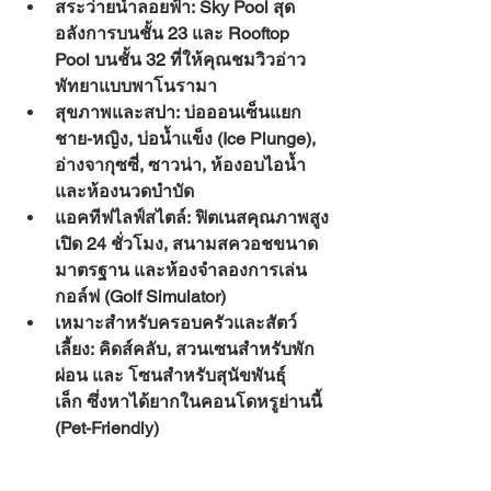
สระว่ายน้ำลอยฟ้า:
 Sky Pool สุด
อลังการบนชั้น 23 และ Rooftop 
Pool บนชั้น 32 ที่ให้คุณชมวิวอ่าว
พัทยาแบบพาโนรามา
สุขภาพและสปา:
 บ่อออนเซ็นแยก
ชาย-หญิง, บ่อน้ำแข็ง (Ice Plunge), 
อ่างจากุซซี่, ซาวน่า, ห้องอบไอน้ำ 
และห้องนวดบำบัด
แอคทีฟไลฟ์สไตล์:
 ฟิตเนสคุณภาพสูง
เปิด 24 ชั่วโมง, สนามสควอชขนาด
มาตรฐาน และห้องจำลองการเล่น
กอล์ฟ (Golf Simulator)
เหมาะสำหรับครอบครัวและสัตว์
เลี้ยง:
 คิดส์คลับ, สวนเซนสำหรับพัก
ผ่อน และ 
โซนสำหรับสุนัขพันธุ์
เล็ก
 ซึ่งหาได้ยากในคอนโดหรูย่านนี้ 
(Pet-Friendly)