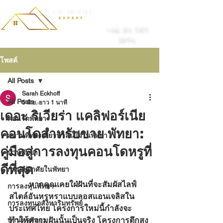
+66 84 585
1894
โพสต์
All Posts
Sarah Eckhoff
All Posts
5 มิ.ย.
ยาว 1 นาที
เดอะ ริเวียร่า แคลิฟอร์เนีย
คอนโดพัทยา
คอนโดสำหรับขาย พัทยา:
สถานที่ท่องเที่ยวน่าสนใจในพัทยา
คู่มือสู่การลงทุนคอนโดหรูที่
บ้านพัทยา
ดีที่สุด
การอยู่อาศัยในพัทยา
	หากคุณเคยใฝ่ฝันที่จะสัมผัสไลฟ์
การลงทุนพัทยา
สไตล์อันหรูหราแบบลอสแอนเจลิสใน
การลงทุนอสังหาริมทรัพย์
ประเทศไทย โครงการใหม่นี้กำลังจะ
ทำให้ความฝันนั้นเป็นจริง โครงการตึกสูง
บ้านหรูพัทยา