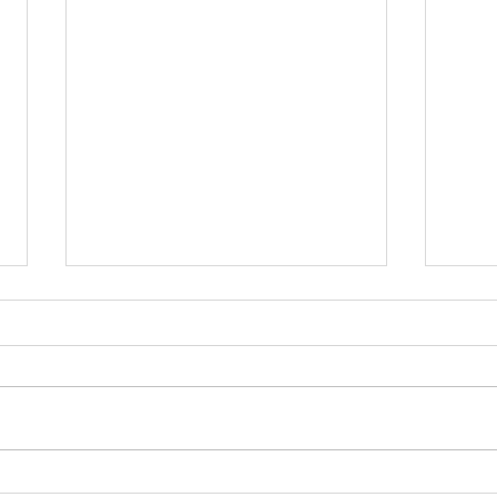
บทใหม่แห่งมรดกอันล้ำค่า:
เดอะ