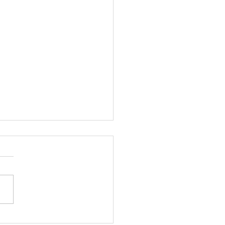
 ปาล์ม พัทยา ชัยพรวิถี 25: