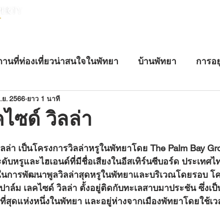
หน้าแรก
บ้านพัทยา
คอนโดพัทยา
านที่ท่องเที่ยวน่าสนใจในพัทยา
บ้านพัทยา
การอย
นอสังหาริมทรัพย์
บ้านหรูพัทยา
อสังหาริมทรัพย์ระ
.ย. 2566
ยาว 1 นาที
ไซด์ วิลล่า
ดับหรูและไฮเอนด์ที่มีชื่อเสียงในอีสเทิร์นซีบอร์ด ประเทศไท
้นำในการพัฒนาพูลวิลล่าสุดหรูในพัทยาและบริเวณโดยรอบ โ
ล์ม เลคไซด์ วิลล่า ตั้งอยู่ติดกับทะเลสาบมาประชัน ซึ่งเป็นย
ที่สุดแห่งหนึ่งในพัทยา และอยู่ห่างจากเมืองพัทยาโดยใช้เ