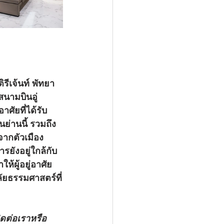
สนามบินอู่
ศัยที่ได้รับ
ย่านนี้ รวมถึง
จากตัวเมือง
ยังอยู่ใกล้กับ
ห้ผู้อยู่อาศัย
ลัยธรรมศาสตร์ที่
ิดต่อเราหรือ