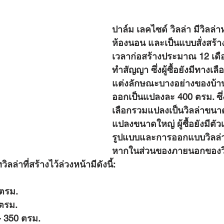
ปาล์ม เลคไซด์ วิลล่า มีวิลล่
ห้องนอน และเป็นแบบสั่งสร้
เวลาก่อสร้างประมาณ 12 เด
ทำสัญญา ซึ่งผู้ซื้อยังมีทางเ
แต่งลักษณะบางอย่างของบ้าน
ออกเป็นแปลงละ 400 ตรม. ซึ่ง
เลือกรวมแปลงเป็นวิลล่าขนา
แปลงขนาดใหญ่ ผู้ซื้อยังมีตั
รูปแบบและการออกแบบวิลล่า
หากในส่วนของภายนอกของวิล
่าที่สร้างไว้ล่วงหน้ามีดังนี้:
 ตรม.
 ตรม.
 - 350 ตรม.