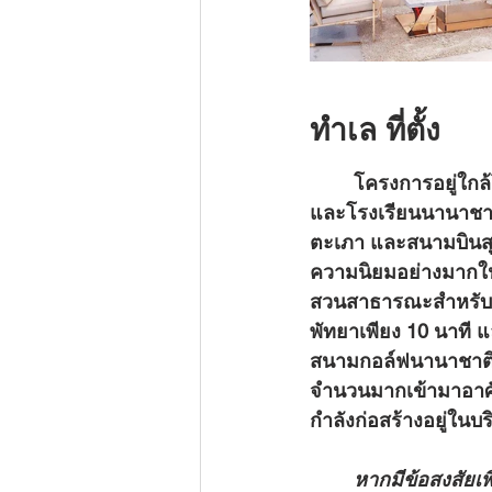
ทำเล ที่ตั้ง
	โครงการอยู่ใกล้โรงเรียนนานาชาติที่ดีที่สุดในพัทยา เช่น โรงเรียนนานาชาติรีเจ้นท์ พัทยา 
และโรงเรียนนานาชาติร
ตะเภา และสนามบินสุวร
ความนิยมอย่างมากในช
สวนสาธารณะสำหรับออก
พัทยาเพียง 10 นาที 
สนามกอล์ฟนานาชาติสยาม
จำนวนมากเข้ามาอาศัยอ
กำลังก่อสร้างอยู่ในบร
หากมีข้อสงสัยเพ