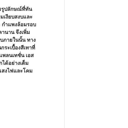
วามเงียบสงบและ
้ำ กำแพงล้อมรอบ
ลานาน จึงเพิ่ม
บบภายในนั้น ทาง
ะเบื้องสีเทาที่
 แพลนเทชั่น เอส
กได้อย่างเต็ม
งมีแสงไฟและโคม