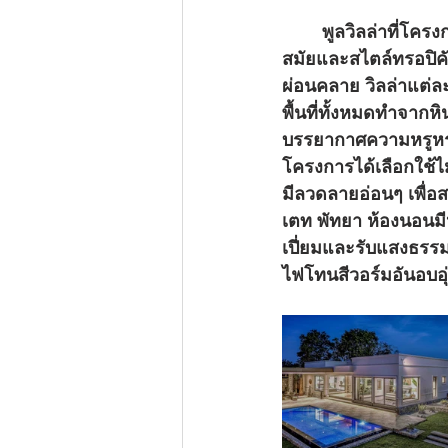
	พูลวิลล่าที่โครงการ เดอะ แพลนเทชั่น เอสเตท พัทยา ได้รับการออกแบบด้วยรูปลักษณ์ที่ทัน
สมัยและสไตล์ทรอปิคัล
ผ่อนคลาย วิลล่าแต่ล
พื้นที่ทั้งหมดทำจากหิ
บรรยากาศความหรูหรา
โครงการได้เลือกใช้ไ
มีลวดลายอ่อนๆ เพื่อส
เตท พัทยา ห้องนอนมี
เปี่ยมและรับแสงธรรมช
ไฟโทนสีวอร์มอันอบอุ