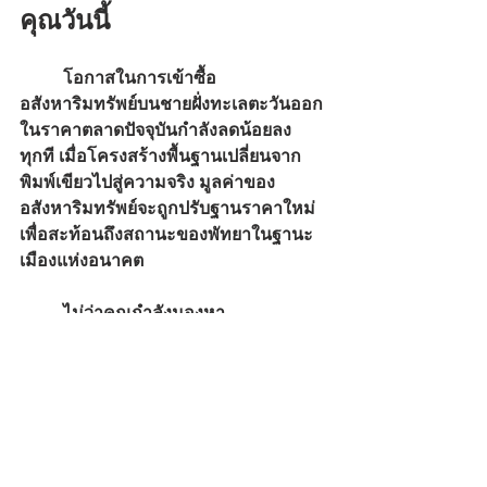
คุณวันนี้
	โอกาสในการเข้าซื้อ
อสังหาริมทรัพย์บนชายฝั่งทะเลตะวันออก
ในราคาตลาดปัจจุบันกำลังลดน้อยลง
ทุกที เมื่อโครงสร้างพื้นฐานเปลี่ยนจาก
พิมพ์เขียวไปสู่ความจริง มูลค่าของ
อสังหาริมทรัพย์จะถูกปรับฐานราคาใหม่
เพื่อสะท้อนถึงสถานะของพัทยาในฐานะ
เมืองแห่งอนาคต
	ไม่ว่าคุณกำลังมองหา
คอนโดมิเนียมหรูระฟ้าพร้อมวิวทะเลแบบ
พาโนรามา หรือพูลวิลล่าระดับเอ็กซ์คลู
ซีฟในหมู่บ้านจัดสรรที่มีความเป็นส่วนตัว
สูง ทีมงานของ 
Luxury Property 
Expert
 พร้อมมอบข้อมูลเชิงลึกให้แก่คุณ