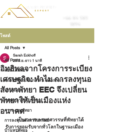
+66 84 585
1894
โพสต์
All Posts
Sarah Eckhoff
All Posts
25 มิ.ย.
ยาว 1 นาที
อิทธิพลจากโครงการระเบียง
คอนโดพัทยา
เศรษฐกิจ: ทำไม การลงทุนอ
สถานที่ท่องเที่ยวน่าสนใจในพัทยา
สังหาพัทยา EEC จึงเปลี่ยน
บ้านพัทยา
พัทยาให้เป็นเมืองแห่ง
การอยู่อาศัยในพัทยา
อนาคต
การลงทุนพัทยา
	เป็นเวลาหลายทศวรรษที่พัทยาได้
การลงทุนอสังหาริมทรัพย์
รับการยอมรับจากทั่วโลกในฐานะเมือง
บ้านหรูพัทยา