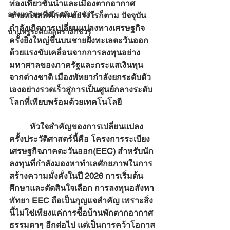
ท่องเที่ยวชั้นนำและเมืองตากอากาศ
อสังหาริมทรัพย์ระดับลักชัวรี
ชายทะเลที่คึกคัก อย่างไรก็ตาม ปัจจุบัน
กำลังเกิดการเปลี่ยนแปลงทางเศรษฐกิจ
บ้านหรูระดับอัลตราลักชัวรี
ครั้งยิ่งใหญ่ขึ้นบนชายฝั่งทะเลตะวันออก 
ด้วยแรงขับเคลื่อนจากการลงทุนอย่าง
มหาศาลของภาครัฐและกระแสเงินทุน
จากต่างชาติ เมืองพัทยากำลังยกระดับตัว
เองอย่างรวดเร็วสู่การเป็นศูนย์กลางระดับ
โลกที่เพียบพร้อมด้วยเทคโนโลยี
	หัวใจสำคัญของการเปลี่ยนแปลง
ครั้งประวัติศาสตร์นี้คือ โครงการระเบียง
เศรษฐกิจภาคตะวันออก(EEC) สำหรับนัก
ลงทุนที่กำลังมองหาทำเลศักยภาพในการ
สร้างความมั่งคั่งในปี 2026 การเริ่มต้น
ศึกษาและตัดสินใจเลือก 
การลงทุนอสังหา
พัทยา EEC
 ถือเป็นกุญแจสำคัญ เพราะสิ่ง
นี้ไม่ใช่เพียงแค่การซื้อบ้านพักตากอากาศ
ธรรมดาๆ อีกต่อไป แต่เป็นการคว้าโอกาส