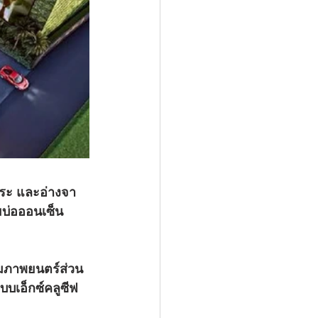
สระ และอ่างจา
ยบ่อออนเซ็น
มภาพยนตร์ส่วน
บบเอ็กซ์คลูซีฟ