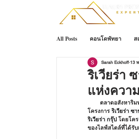
All Posts
คอนโดพัทยา
สถ
การลงทุนพัทยา
การลงทุ
Sarah Eckhoff
13 พ
ริเวียร่า
แห่งความ
บ้านหรูระดับอัลตราลักชัวรี
	ตลาดอสังหาริมทรัพย์ในเมืองพัทยาถูกยกระดับขึ้นอีกครั้งในปี 2026 ด้วยการเปิดตัว
โครงการ 
ริเวียร่า 
ริเวียร่า กรุ๊ป
 โดยโครงก
ของไลฟ์สไตล์ที่ได้ร