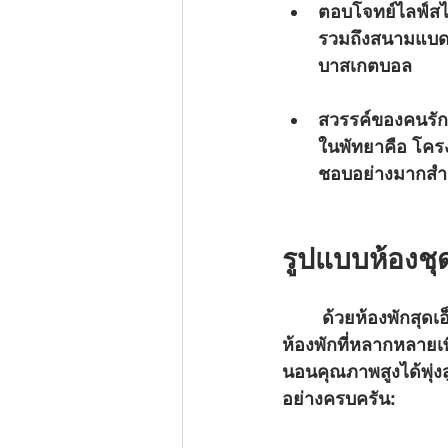
ตอบโจทย์ไลฟ์ส
รวมถึงสนามแบดมิ
บาสเกตบอล
สวรรค์ของคนรักสั
ในพัทยาคือ โครง
ชอบอย่างมากสำหรั
รูปแบบห้องชุ
	ด้วยห้องพักสุดเอ็กซ์คลูซีฟจำนวน 446 ยูนิต ริเวียร่า ซานตา โมนิกา พัทยา นำเสนอรูปแบบ
ห้องพักที่หลากหลายเ
นอนคุณภาพสูงได้พุ่ง
อย่างครบครัน: