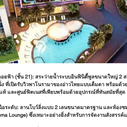
ลอยฟ้า (ชั้น 21):
 สระว่ายน้ำระบบอินฟินิตี้พูลขนาดใหญ่ 2 
ี่นั่ง ที่เปิดรับวิวพาโนรามาของอ่าวไทยแบบเต็มตา พร้อมด้ว
แท้ และศูนย์ฟิตเนสที่เพียบพร้อมด้วยอุปกรณ์ที่ทันสมัยที่สุด
นือระดับ:
 ลานโบว์ลิ่งแบบ 2 เลนขนาดมาตรฐาน และห้องช
nema Lounge) ซึ่งเหมาะอย่างยิ่งสำหรับการจัดงานสังสรรค์แ