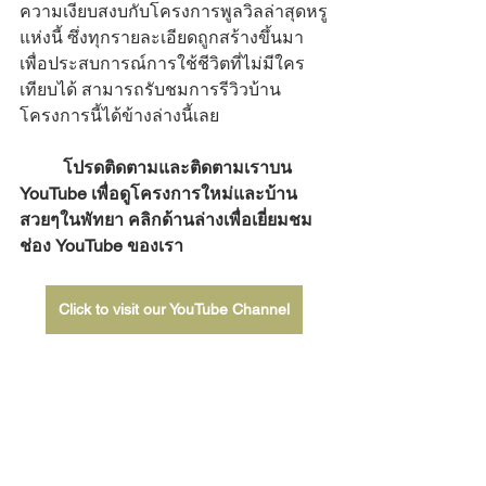
ความเงียบสงบกับโครงการพูลวิลล่าสุดหรู
แห่งนี้ ซึ่งทุกรายละเอียดถูกสร้างขึ้นมา
เพื่อประสบการณ์การใช้ชีวิตที่ไม่มีใคร
เทียบได้ สามารถรับชมการรีวิวบ้าน
โครงการนี้ได้ข้างล่างนี้เลย 
โปรดติดตามและติดตามเราบน 
YouTube เพื่อดูโครงการใหม่และบ้าน
สวยๆในพัทยา คลิกด้านล่างเพื่อเยี่ยมชม
ช่อง YouTube ของเรา
Click to visit our YouTube Channel