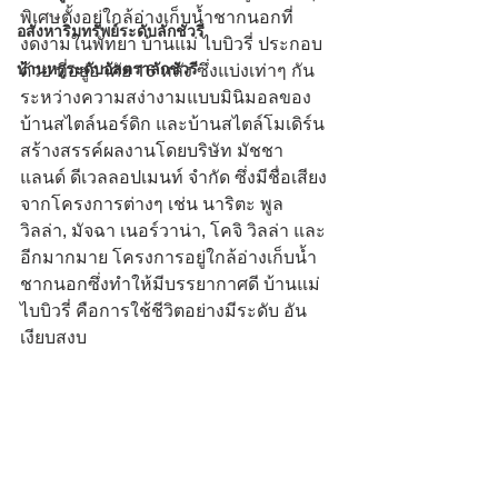
พิเศษตั้งอยู่ใกล้อ่างเก็บน้ำชากนอกที่
อสังหาริมทรัพย์ระดับลักชัวรี
งดงามในพัทยา บ้านแม่ ไบบิวรี่ ประกอบ
บ้านหรูระดับอัลตราลักชัวรี
ด้วย ที่อยู่อาศัย 16 หลัง ซึ่งแบ่งเท่าๆ กัน
ระหว่างความสง่างามแบบมินิมอลของ
บ้านสไตล์นอร์ดิก และบ้านสไตล์โมเดิร์น 
สร้างสรรค์ผลงานโดยบริษัท มัชชา 
แลนด์ ดีเวลลอปเมนท์ จำกัด ซึ่งมีชื่อเสียง
จากโครงการต่างๆ เช่น นาริตะ พูล 
วิลล่า, มัจฉา เนอร์วาน่า, โคจิ วิลล่า และ
อีกมากมาย โครงการอยู่ใกล้อ่างเก็บน้ำ
ชากนอกซึ่งทำให้มีบรรยากาศดี บ้านแม่ 
ไบบิวรี่ คือการใช้ชีวิตอย่างมีระดับ อัน
เงียบสงบ