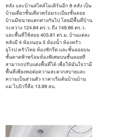
หลัง และบ้านสไตล์โมเดิร์นอีก 8 หลัง เป็น
บ้านเดี่ยวชั้นเดียวพร้อมระเบียงชั้นลอย 
บ้านมีขนาดแตกต่างกันไป โดยมีพื้นที่บ้าน
ระหว่าง 124.84 ตร.ว. ถึง 149.86 ตร.ว. 
และพื้นที่ใช้สอย 403.81 ตร.ม. บ้านแต่ละ
หลังมี 4 ห้องนอน 5 ห้องน้ำ ห้องครัว
ยุโรป ครัวไทย ห้องซักรีด และชั้นลอยบน
ชั้นดาดฟ้าพร้อมห้องพิเศษบนชั้นลอยที่
สามารถปรับแต่งพื้นที่ได้ เพื่อให้มั่นใจว่ามี
พื้นที่เพียงพอต่อความสะดวกสบายและ
ความเป็นส่วนตัว ราคาเริ่มต้นบ้านบ้าน
แม่ ไบบิวรี่คือ 13.99 ลบ.