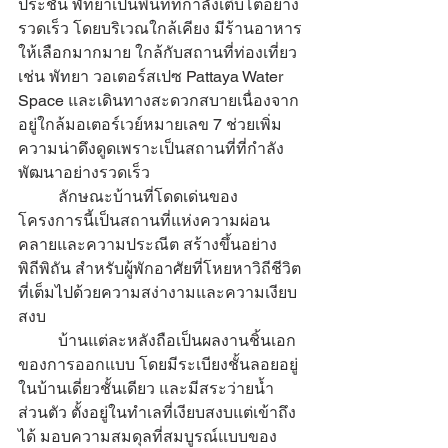
ประชัน พัทยาเป็นพื้นที่ที่กำลังเติบโตอย่าง
รวดเร็ว โดยบริเวณใกล้เคียง มีร้านอาหาร
ให้เลือกมากมาย ใกล้กับสถานที่ท่องเที่ยว 
เช่น พัทยา วอเตอร์สเปซ Pattaya Water 
Space และเดินทางสะดวกสบายเนื่องจาก
อยู่ใกล้มอเตอร์เวย์หมายเลข 7 ช่วยเพิ่ม
ความน่าดึงดูดเพราะเป็นสถานที่ที่กำลัง
พัฒนาอย่างรวดเร็ว
	ลักษณะบ้านที่โดดเด่นของ
โครงการนี้เป็นสถานที่แห่งความผ่อน
คลายและความประณีต สร้างขึ้นอย่าง
พิถีพิถัน สำหรับผู้พักอาศัยที่โหยหาวิถีชีวิต
ที่เต็มไปด้วยความสง่างามและความเงียบ
สงบ
บ้านแต่ละหลังถือเป็นผลงานชิ้นเอก
ของการออกแบบ โดยมีระเบียงชั้นลอยอยู่
ในบ้านเดี่ยวชั้นเดียว และมีสระว่ายน้ำ
ส่วนตัว ตั้งอยู่ในทำเลที่เงียบสงบแต่เข้าถึง
ได้ มอบความสมดุลที่สมบูรณ์แบบของ