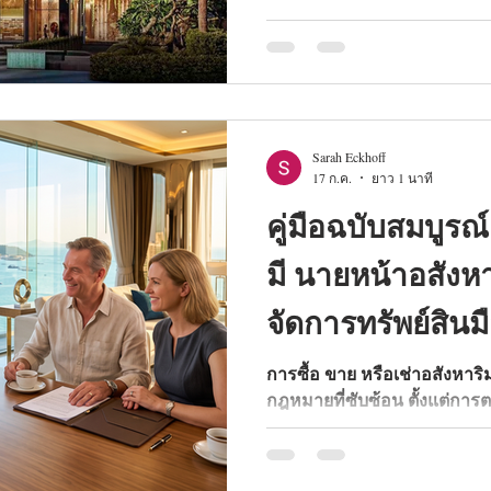
บันดาลใจจากลอสแอนเจลิส พร้
อลังการ และทำเลศักยภาพใน
Sarah Eckhoff
17 ก.ค.
ยาว 1 นาที
คู่มือฉบับสมบูรณ
มี นายหน้าอสังหา
จัดการทรัพย์สินม
การซื้อ ขาย หรือเช่าอสังหาร
กฎหมายที่ซับซ้อน ตั้งแต่การ
การเพิ่มผลตอบแทนค่าเช่า ค
อสังหา พัทยา มืออาชีพจึงเป็
สำหรับการลงทุนของคุณ