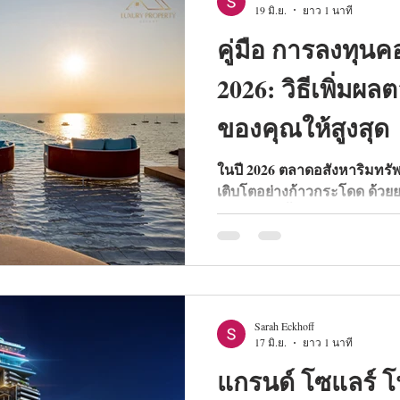
19 มิ.ย.
ยาว 1 นาที
คู่มือ การลงทุนค
2026: วิธีเพิ่มผ
ของคุณให้สูงสุด
ในปี 2026 ตลาดอสังหาริมทรั
เติบโตอย่างก้าวกระโดด ด้วย
โครงสร้างพื้นฐาน การลงทุ
สร้างผลตอบแทนค่าเช่าที่สูง นี่คื
ROI ให้สูงสุดในตลาดปัจจุบัน
Sarah Eckhoff
17 มิ.ย.
ยาว 1 นาที
แกรนด์ โซแลร์ โ