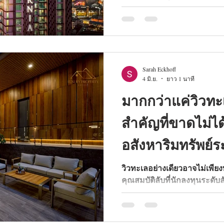
พัทยา ค้นพบสิ่งอำนวยความส
พักสุดเอ็กซ์คลูซีฟ และเหตุผลท
บนถนนทัพพระยาแห่งนี้ตอบโจท
Sarah Eckhoff
4 มิ.ย.
ยาว 1 นาที
มากกว่าแค่วิวทะเล: 5 คุ
สำคัญที่ขาดไม่ไ
อสังหาริมทรัพย์ระ
พัทยา ปี 2026
วิวทะเลอย่างเดียวอาจไม่เพีย
คุณสมบัติลับที่นักลงทุนระดับ
อสังหาริมทรัพย์หรูของพัทยาใ