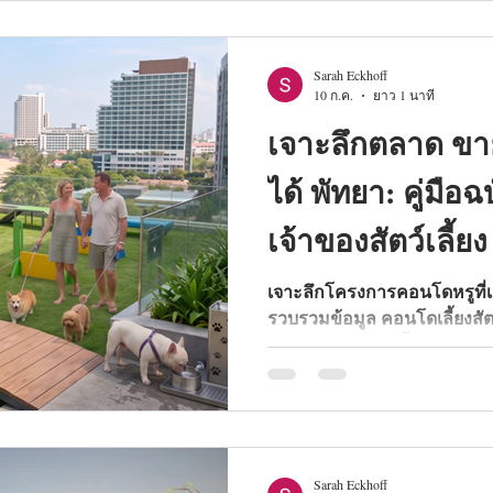
Sarah Eckhoff
10 ก.ค.
ยาว 1 นาที
เจาะลึกตลาด ขาย
ได้ พัทยา: คู่มือ
เจ้าของสัตว์เลี้ยง
เจาะลึกโครงการคอนโดหรูที่เลี้ย
รวบรวมข้อมูล คอนโดเลี้ยงสัตว์
กฎนิติบุคคลแล้ว ทั้งโครงการ 
เครือ เดอะ ริเวียร่า (The Rivie
Sarah Eckhoff