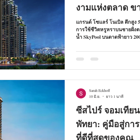
งามแห่งตลาด ข
แกรนด์ โซแลร์ โนเบิล ตึกสูง 
การใช้ชีวิตหรูหราบนชายฝั่ง
น้ำ SkyPool บนดาดฟ้ายาว 2
สาย 3 และสิ่งอำนวยความสะดวก
ตัวเลือกอันดับหนึ่งสำหรับผู้
เหตุผลที่สถาปัตยกรรมชิ้นเอกน
2026
Sarah Eckhoff
10 มิ.ย.
ยาว 1 นาที
ซีสไปร์ จอมเที
พัทยา: คู่มือสู่
ที่ดีที่สุดของคุณ