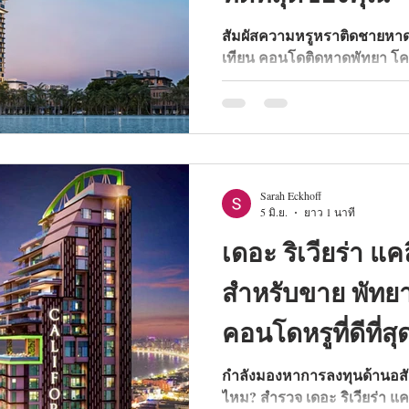
สัมผัสความหรูหราติดชายหาดอ
เทียน คอนโดติดหาดพัทยา โครง
พรีเมียมจาก Dusit Group ค
รีสอร์ท รูปแบบห้องพักสุดเอ็กซ์ค
แห่งการลงทุนอสังหาริมทรัพย
Sarah Eckhoff
5 มิ.ย.
ยาว 1 นาที
เดอะ ริเวียร่า แ
สำหรับขาย พัทยา:
คอนโดหรูที่ดีที่สุ
กำลังมองหาการลงทุนด้านอสังหาร
ไหม? สำรวจ เดอะ ริเวียร่า 