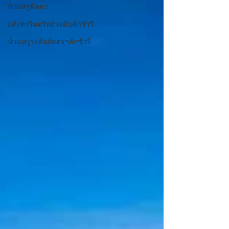
บ้านหรูพัทยา
อสังหาริมทรัพย์ระดับลักชัวรี
บ้านหรูระดับอัลตราลักชัวรี