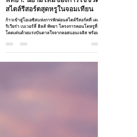
เดอะ ริเวียร่า เบเวอร์ลี่ ฮิลส์
พัทยา: นิยามใหม่ของการใช้ชีวิต
สไตล์รีสอร์ตสุดหรูในจอมเทียน
ก้าวเข้าสู่โอเอซิสแห่งการพักผ่อนสไตล์รีสอร์ตที่ เดอะ
ริเวียร่า เบเวอร์ลี่ ฮิลส์ พัทยา โครงการคอนโดหรูที่
โดดเด่นด้วยแรงบันดาลใจจากลอสแอนเจลิส พร้อม
คลับเฮาส์ Bel Air สุดอลังการ และทำเลศักยภาพใน
จอมเทียน